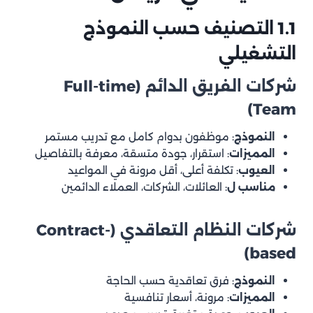
شركات النظام التعاقدي (Contract-based)
1.1 التصنيف حسب النموذج
منصات الوساطة (Platform Model)
التشغيلي
1.2 التصنيف حسب التخصص
شركات الفريق الدائم (Full-time
المتخصصون في النظافة المنزلية
Team)
متخصصو النظافة التجارية
متخصصو النظافة الصناعية
النموذج
: موظفون بدوام كامل مع تدريب مستمر
المميزات
: استقرار، جودة متسقة، معرفة بالتفاصيل
معايير التميز العشرون – ماذا تبحث عنه تحديداً؟
العيوب
: تكلفة أعلى، أقل مرونة في المواعيد
المعايير الأساسية (الحد الأدنى المقبول)
مناسب ل
: العائلات، الشركات، العملاء الدائمين
1. الترخيص والتراخيص
شركات النظام التعاقدي (Contract-
2. التأمينات والضمانات
based)
النموذج
: فرق تعاقدية حسب الحاجة
3. الشفافية المالية
المميزات
: مرونة، أسعار تنافسية
معايير الجودة المتوسطة (ما يميز الجيد عن العادي)