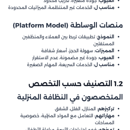
العيوب
: جودة متغيرة، تدريب محدود
مناسب ل
: الخدمات غير المنتظمة، الميزانيات المحدودة
4. نظام تدريب الفريق
5. جودة المواد والمعدات
منصات الوساطة (Platform Model)
6. نظام المتابعة والجودة
النموذج
: تطبيقات تربط بين العملاء والمنظفين
معايير التميز المتقدمة (ما يجعل الشركة الأفضل)
المستقلين
7. البحث والتطوير
المميزات
: سهولة الحجز، أسعار شفافة
العيوب
: جودة غير مضمونة، عدم الاستقرار
8. المسؤولية المجتمعية والبيئية
مناسب ل
: الخدمات السريعة، المهام الصغيرة
9. الابتكار في الخدمة
10. السمعة والاستمرارية
1.2 التصنيف حسب التخصص
آلية التقييم الذكي – كيف تختبر الشركة عملياً؟
المتخصصون في النظافة المنزلية
3.1 اختبار الاتصال الأولي
تركيزهم
: المنازل، الفلل، الشقق
3.2 اختبار الزيارة الاستشارية
مهاراتهم
: التعامل مع المواد المنزلية، خصوصية
3.3 اختبار الخدمة التجريبية
المساحات
تميزهم
: فهم احتياجات الأسرة، مراعاة الأطفال