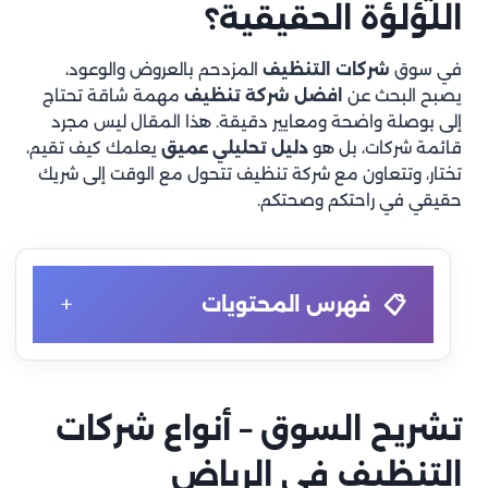
اللؤلؤة الحقيقية؟
في سوق
شركات التنظيف
المزدحم بالعروض والوعود،
يصبح البحث عن
افضل شركة تنظيف
مهمة شاقة تحتاج
إلى بوصلة واضحة ومعايير دقيقة. هذا المقال ليس مجرد
قائمة شركات، بل هو
دليل تحليلي عميق
يعلمك كيف تقيم،
تختار، وتتعاون مع شركة تنظيف تتحول مع الوقت إلى شريك
حقيقي في راحتكم وصحتكم.
+
فهرس المحتويات
في بحر الخيارات، كيف تميز اللؤلؤة الحقيقية؟
تشريح السوق – أنواع شركات التنظيف في الرياض
تشريح السوق – أنواع شركات
1.1 التصنيف حسب النموذج التشغيلي
التنظيف في الرياض
شركات الفريق الدائم (Full-time Team)