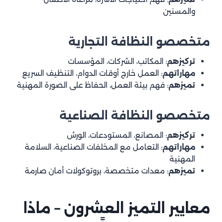
والمسنين
3.4 اختبار ما بعد الخدمة
معايير القرار النهائي – المعادلة الذكية للاختيار
متخصصو النظافة التجارية
4.1 معادلة القيمة مقابل التكلفة
تركيزهم
: المكاتب، الشركات، المؤسسات
4.2 تحليل المخاطر
مهاراتهم
: العمل خارج أوقات الدوام، التنظيف السريع
تميزهم
: فهم بيئة العمل، الحفاظ على الصورة المهنية
4.3 التوافق مع احتياجاتك الخاصة
الأحمر والأخضر – الإشارات التحذيرية والمطمئنة
متخصصو النظافة الصناعية
5.1 الإشارات الحمراء (تحذير!)
تركيزهم
: المصانع، المستودعات، الورش
5.2 الإشارات الخضراء (مطمئن)
مهاراتهم
: التعامل مع المخلفات الصناعية، السلامة
من عميل إلى شريك – بناء علاقة مستدامة
المهنية
تميزهم
6.1 المرحلة الأولى: الثقة المبنية على الاختبار
: معدات متخصصة، بروتوكولات أمان صارمة
6.2 المرحلة الثانية: الشراكة الفعالة
6.3 المرحلة الثالثة: العلاقة الاستراتيجية
معايير التميز العشرون – ماذا
الأفضل نسبي، والأمثل شخصياً