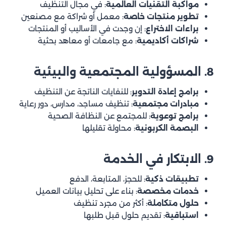
مواكبة التقنيات العالمية
: في مجال التنظيف
تطوير منتجات خاصة
: معمل أو شراكة مع مصنعين
براءات الاختراع
: إن وجدت في الأساليب أو المنتجات
شراكات أكاديمية
: مع جامعات أو معاهد بحثية
8. المسؤولية المجتمعية والبيئية
برامج إعادة التدوير
: للنفايات الناتجة عن التنظيف
مبادرات مجتمعية
: تنظيف مساجد، مدارس، دور رعاية
برامج توعوية
: للمجتمع عن النظافة الصحية
البصمة الكربونية
: محاولة تقليلها
9. الابتكار في الخدمة
تطبيقات ذكية
: للحجز، المتابعة، الدفع
خدمات مخصصة
: بناء على تحليل بيانات العميل
حلول متكاملة
: أكثر من مجرد تنظيف
استباقية
: تقديم حلول قبل طلبها