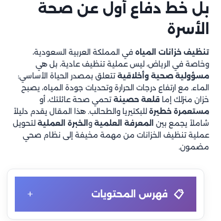
بل خط دفاع أول عن صحة
الأسرة
تنظيف خزانات المياه
في المملكة العربية السعودية،
وخاصة في الرياض، ليس عملية تنظيف عادية، بل هي
مسؤولية صحية وأخلاقية
تتعلق بمصدر الحياة الأساسي:
الماء. مع ارتفاع درجات الحرارة وتحديات جودة المياه، يصبح
خزان منزلك إما
قلعة حصينة
تحمي صحة عائلتك، أو
مستعمرة خطيرة
للبكتيريا والطحالب. هذا المقال يقدم دليلاً
شاملاً يجمع بين
المعرفة العلمية
و
الخبرة العملية
لتحويل
عملية تنظيف الخزانات من مهمة مخيفة إلى نظام صحي
مضمون.
+
فهرس المحتويات
الخزان النظيف ليس رفاهية، بل خط دفاع أول عن صحة الأسرة