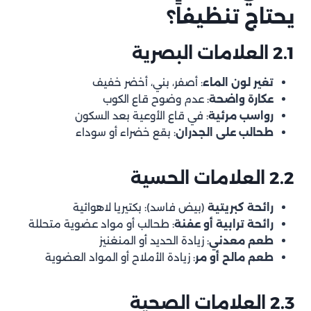
يحتاج تنظيفاً؟
الفصل الخامس: التقنيات الحديثة في تنظيف الخزانات
5.1 التنظيف بالروبوتات
2.1 العلامات البصرية
5.2 التنظيف بالموجات فوق الصوتية
تغير لون الماء
: أصفر، بني، أخضر خفيف
5.3 التنظيف بالضغط العالي
عكارة واضحة
: عدم وضوح قاع الكوب
5.4 أنظمة المراقبة الذكية
رواسب مرئية
: في قاع الأوعية بعد السكون
طحالب على الجدران
: بقع خضراء أو سوداء
الفصل السادس: برنامج الصيانة الوقائية
6.1 الصيانة اليومية والأسبوعية
2.2 العلامات الحسية
6.2 الصيانة الشهرية
6.3 الصيانة ربع السنوية
رائحة كبريتية
(بيض فاسد): بكتيريا لاهوائية
رائحة ترابية أو عفنة
: طحالب أو مواد عضوية متحللة
6.4 الصيانة نصف السنوية
طعم معدني
: زيادة الحديد أو المنغنيز
6.5 الصيانة السنوية
طعم مالح أو مر
: زيادة الأملاح أو المواد العضوية
الخاتمة: الماء النظيف ليس كمالية، بل حق أساسي
الأسئلة الشائعة عن تنظيف خزانات المياه
2.3 العلامات الصحية