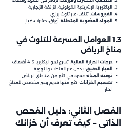
الطحالب الخضراء والزرقاء
: تزدهر في الضوء والدفء
الخطوة 4: الشطف الأول
البكتيريا
: الإشريكية القولونية، الزائفة الزنجارية
الفيروسات
: تنتقل عبر تلوث برازي
الخطوة 5: التعقيم الشامل
المواد العضوية المتحللة
: أوراق، حشرات، غبار
الخطوة 6: الشطف النهائي
الخطوة 7: فحص وإصلاح الهيكل
1.3 العوامل المسرعة للتلوث في
الخطوة 8: إعادة الملء
مناخ الرياض
الخطوة 9: الفحوصات المخبرية
الخطوة 10: التسليم والتوثيق
درجات الحرارة العالية
: تسرع نمو البكتيريا 3-4 أضعاف
الغبار الدقيق
: يدخل عبر الفتحات والتهوية
الفصل الرابع: الخزانات الخاصة وأنواعها المختلفة
نوعية المياه
: عسرة في كثير من مناطق الرياض
4.1 خزانات البولي إيثيلين (البلاستيك)
تصميم الخزانات
: كثير منها قديم وغير مخصص للمناخ
الحار
4.2 خزانات الألياف الزجاجية
4.3 خزانات الفايبرجلاس
4.4 خزانات الصاج المجلفن
الفصل الثاني: دليل الفحص
4.5 الخزانات الخرسانية
الذاتي – كيف تعرف أن خزانك