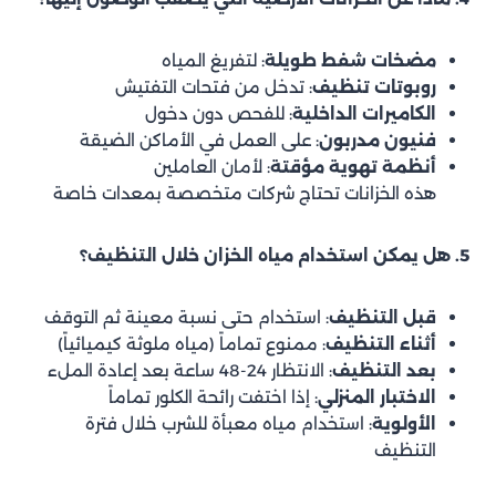
مضخات شفط طويلة
: لتفريغ المياه
روبوتات تنظيف
: تدخل من فتحات التفتيش
الكاميرات الداخلية
: للفحص دون دخول
فنيون مدربون
: على العمل في الأماكن الضيقة
أنظمة تهوية مؤقتة
: لأمان العاملين
هذه الخزانات تحتاج شركات متخصصة بمعدات خاصة
5. هل يمكن استخدام مياه الخزان خلال التنظيف؟
قبل التنظيف
: استخدام حتى نسبة معينة ثم التوقف
أثناء التنظيف
: ممنوع تماماً (مياه ملوثة كيميائياً)
بعد التنظيف
: الانتظار 24-48 ساعة بعد إعادة الملء
الاختبار المنزلي
: إذا اختفت رائحة الكلور تماماً
الأولوية
: استخدام مياه معبأة للشرب خلال فترة
التنظيف