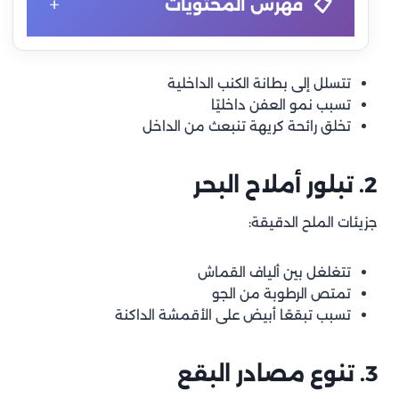
+
فهرس المحتويات
الكنب… نقطة الضعف الأولى في منازل جدة
القسم 1: التحديات الفريدة لتنظيف الكنب في جدة
تتسلل إلى بطانة الكنب الداخلية
تسبب نمو العفن داخليًا
1. اختراق الرطوبة للبطانة
تخلق رائحة كريهة تنبعث من الداخل
2. تبلور أملاح البحر
2. تبلور أملاح البحر
3. تنوع مصادر البقع
جزيئات الملح الدقيقة:
القسم 2: التقنيات المتقدمة لتنظيف الكنب في جدة
1. نظام التنظيف حسب نوع القماش
تتغلغل بين ألياف القماش
تمتص الرطوبة من الجو
2. تقنيات إزالة البقع المستعصية
تسبب تبقعًا أبيض على الأقمشة الداكنة
3. تجفيف احترافي في الجو الرطب
3. تنوع مصادر البقع
الأسئلة الشائعة