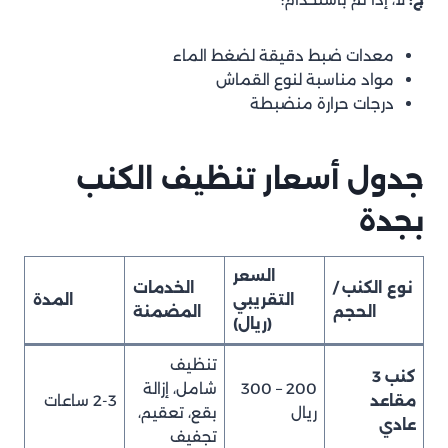
معدات ضبط دقيقة لضغط الماء
مواد مناسبة لنوع القماش
درجات حرارة منضبطة
جدول أسعار تنظيف الكنب
بجدة
السعر
نوع الكنب /
الخدمات
التقريبي
المدة
الحجم
المضمنة
(ريال)
تنظيف
كنب 3
200 – 300
شامل، إزالة
مقاعد
2-3 ساعات
ريال
بقع، تعقيم،
عادي
تجفيف