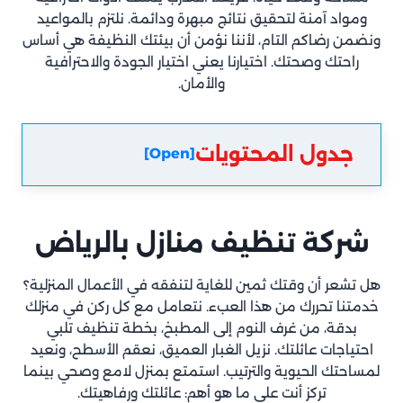
ومواد آمنة لتحقيق نتائج مبهرة ودائمة. نلتزم بالمواعيد
ونضمن رضاكم التام، لأننا نؤمن أن بيئتك النظيفة هي أساس
راحتك وصحتك. اختيارنا يعني اختيار الجودة والاحترافية
والأمان.
جدول المحتويات
[Open]
شركة تنظيف منازل
بالرياض
هل تشعر أن وقتك ثمين للغاية لتنفقه في الأعمال المنزلية؟
خدمتنا تحررك من هذا العبء. نتعامل مع كل ركن في منزلك
بدقة، من غرف النوم إلى المطبخ، بخطة تنظيف تلبي
احتياجات عائلتك. نزيل الغبار العميق، نعقم الأسطح، ونعيد
لمساحتك الحيوية والترتيب. استمتع بمنزل لامع وصحي بينما
تركز أنت على ما هو أهم: عائلتك ورفاهيتك.