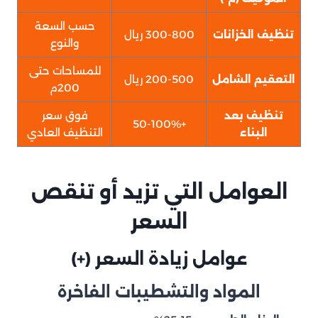
حسب السعة
تنظيف الخزانات
300-800 ريال
والنوع
للمساحات حتى
التعقيم الشامل
200-500 ريال
200م
تنظيف بعد
فوق سعر
+50-100%
البناء
التنظيف العادي
العوامل التي تزيد أو تنقص
السعر
عوامل زيادة السعر (+)
المواد والتشطيبات الفاخرة