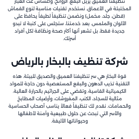
تنظيفنا العميق يزيل البقع، الروائح، وأعشاش عث الغبار
المختبئة في الأعماق. نستخدم تقنيات مناسبة لنوع القماش
(قطن، جلد، مخمل) ونضمن تنظيفاً لطيفاً يحافظ على
الألوان والملمس. بعد خدمتنا، ستجلس على كنبة لا تبدو
جديدة فقط، بل تشعر أنها أكثر صحة ونظافة لكل أفراد
أسرتك.
شركة تنظيف بالبخار بالرياض
قوة البخار هي سر تنظيفنا العميق والصديق للبيئة. هذه
التقنية تذيب الدهون والبقع المستعصية دون حاجة للمواد
الكيميائية القاسية، وتقضي على الجراثيم بالحرارة العالية.
مثالية للسجاد، الكنب، المفروشات، وأرضيات المطابخ
والحمامات. نقدم لك تنظيفاً فعالاً يناسب أصحاب الحساسية
والأسر التي تبحث عن حلول طبيعية وآمنة لأطفالها
وحيواناتها الأليفة.