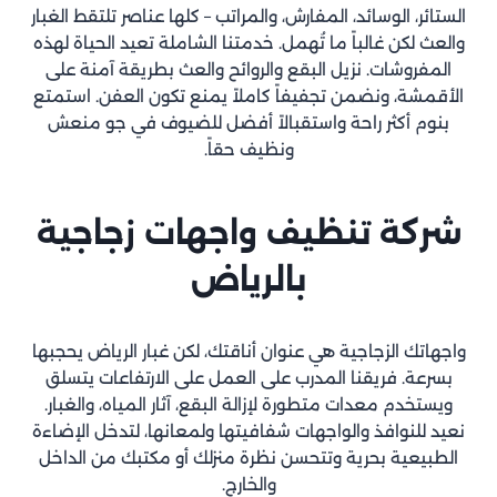
الستائر، الوسائد، المفارش، والمراتب – كلها عناصر تلتقط الغبار
والعث لكن غالباً ما تُهمل. خدمتنا الشاملة تعيد الحياة لهذه
المفروشات. نزيل البقع والروائح والعث بطريقة آمنة على
الأقمشة، ونضمن تجفيفاً كاملاً يمنع تكون العفن. استمتع
بنوم أكثر راحة واستقبالاً أفضل للضيوف في جو منعش
ونظيف حقاً.
شركة تنظيف واجهات زجاجية
بالرياض
واجهاتك الزجاجية هي عنوان أناقتك، لكن غبار الرياض يحجبها
بسرعة. فريقنا المدرب على العمل على الارتفاعات يتسلق
ويستخدم معدات متطورة لإزالة البقع، آثار المياه، والغبار.
نعيد للنوافذ والواجهات شفافيتها ولمعانها، لتدخل الإضاءة
الطبيعية بحرية وتتحسن نظرة منزلك أو مكتبك من الداخل
والخارج.