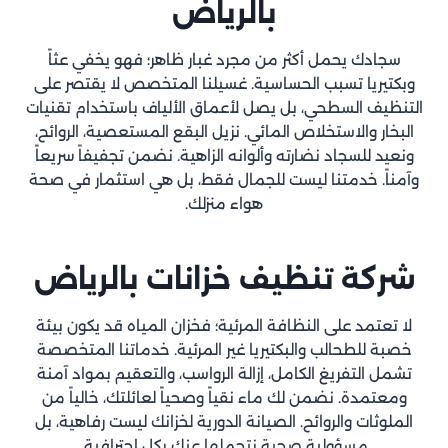
بالرياض
سجادك يحمل أكثر من مجرد غبار ظاهر؛ فهو يخفي عثاً
وبكتيريا تسبب الحساسية. غسيلنا المتخصص لا يقتصر على
التنظيف السطحي، بل يصل لأعماق الألياف باستخدام تقنيات
البخار والاستخلاص المائي. نزيل البقع المستعصية، الروائح،
ونعيد للسجاد نضارته وألوانه الزاهية. نضمن تجفيفاً سريعاً
وآمناً. خدمتنا ليست للجمال فقط، بل هي استثمار في صحة
هواء منزلك.
شركة تنظيف خزانات بالرياض
لا تعتمد على النظافة المرئية؛ فخزان المياه قد يكون بيئة
خصبة للطحالب والبكتيريا غير المرئية. خدماتنا المتخصصة
تشمل التفريغ الكامل، إزالة الرواسب، والتعقيم بمواد آمنة
ومعتمدة. نضمن لك ماء نقياً وصحياً لعائلتك، خالياً من
الملوثات والروائح. الصيانة الدورية لخزانك ليست رفاهية، بل
مسؤولية صحية نتحملها عنك بكل احترافية.