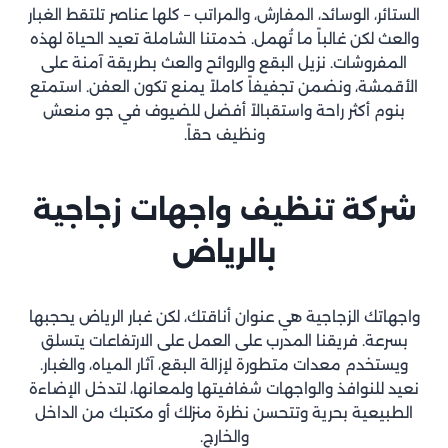
الستائر، الوسائد، المفارش، والمراتب – كلها عناصر تلتقط الغبار
والعث لكن غالباً ما تُهمل. خدمتنا الشاملة تعيد الحياة لهذه
المفروشات. نزيل البقع والروائح والعث بطريقة آمنة على
الأقمشة، ونضمن تجفيفاً كاملاً يمنع تكون العفن. استمتع
بنوم أكثر راحة واستقبالاً أفضل للضيوف في جو منعش
ونظيف حقاً.
شركة تنظيف واجهات زجاجية
بالرياض
واجهاتك الزجاجية هي عنوان أناقتك، لكن غبار الرياض يحجبها
بسرعة. فريقنا المدرب على العمل على الارتفاعات يتسلق
ويستخدم معدات متطورة لإزالة البقع، آثار المياه، والغبار.
نعيد للنوافذ والواجهات شفافيتها ولمعانها، لتدخل الإضاءة
الطبيعية بحرية وتتحسن نظرة منزلك أو مكتبك من الداخل
والخارج.