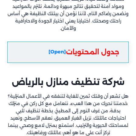
ومواد آمنة لتحقيق نتائج مبهرة ودائمة. نلتزم بالمواعيد
ونضمن رضاكم التام، لأننا نؤمن أن بيئتك النظيفة هي أساس
راحتك وصحتك. اختيارنا يعني اختيار الجودة والاحترافية
والأمان.
جدول المحتويات
[Open]
شركة تنظيف منازل
بالرياض
هل تشعر أن وقتك ثمين للغاية لتنفقه في الأعمال المنزلية؟
خدمتنا تحررك من هذا العبء. نتعامل مع كل ركن في منزلك
بدقة، من غرف النوم إلى المطبخ، بخطة تنظيف تلبي
احتياجات عائلتك. نزيل الغبار العميق، نعقم الأسطح، ونعيد
لمساحتك الحيوية والترتيب. استمتع بمنزل لامع وصحي بينما
تركز أنت على ما هو أهم: عائلتك ورفاهيتك.