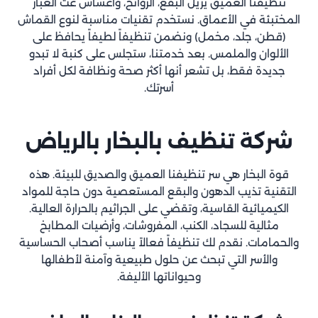
تنظيفنا العميق يزيل البقع، الروائح، وأعشاش عث الغبار
المختبئة في الأعماق. نستخدم تقنيات مناسبة لنوع القماش
(قطن، جلد، مخمل) ونضمن تنظيفاً لطيفاً يحافظ على
الألوان والملمس. بعد خدمتنا، ستجلس على كنبة لا تبدو
جديدة فقط، بل تشعر أنها أكثر صحة ونظافة لكل أفراد
أسرتك.
شركة تنظيف بالبخار بالرياض
قوة البخار هي سر تنظيفنا العميق والصديق للبيئة. هذه
التقنية تذيب الدهون والبقع المستعصية دون حاجة للمواد
الكيميائية القاسية، وتقضي على الجراثيم بالحرارة العالية.
مثالية للسجاد، الكنب، المفروشات، وأرضيات المطابخ
والحمامات. نقدم لك تنظيفاً فعالاً يناسب أصحاب الحساسية
والأسر التي تبحث عن حلول طبيعية وآمنة لأطفالها
وحيواناتها الأليفة.