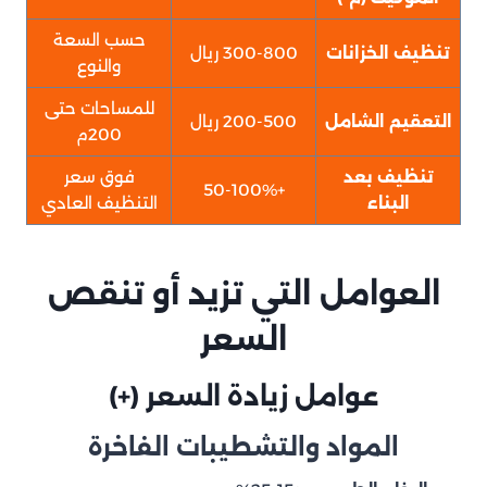
حسب السعة
تنظيف الخزانات
300-800 ريال
والنوع
للمساحات حتى
التعقيم الشامل
200-500 ريال
200م
تنظيف بعد
فوق سعر
+50-100%
البناء
التنظيف العادي
العوامل التي تزيد أو تنقص
السعر
عوامل زيادة السعر (+)
المواد والتشطيبات الفاخرة