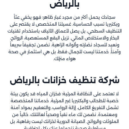
بالرياض
سجادك يحمل أكثر من مجرد غبار ظاهر؛ فهو يخفي عثاً
وبكتيريا تسبب الحساسية. غسيلنا المتخصص لا يقتصر على
التنظيف السطحي، بل يصل لأعماق الألياف باستخدام تقنيات
البخار والاستخلاص المائي. نزيل البقع المستعصية، الروائح،
ونعيد للسجاد نضارته وألوانه الزاهية. نضمن تجفيفاً سريعاً
وآمناً. خدمتنا ليست للجمال فقط، بل هي استثمار في صحة
هواء منزلك.
شركة تنظيف خزانات بالرياض
لا تعتمد على النظافة المرئية؛ فخزان المياه قد يكون بيئة
خصبة للطحالب والبكتيريا غير المرئية. خدماتنا المتخصصة
تشمل التفريغ الكامل، إزالة الرواسب، والتعقيم بمواد آمنة
ومعتمدة. نضمن لك ماء نقياً وصحياً لعائلتك، خالياً من
الملوثات والروائح. الصيانة الدورية لخزانك ليست رفاهية، بل
مسؤولية صحية نتحملها عنك بكل احترافية.